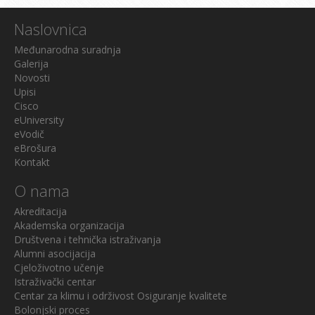
Naslovnica
Međunarodna suradnja
Galerija
Novosti
Upisi
Cisco
eUniversity
eVodič
eBrošura
Kontakt
O nama
Akreditacija
Akademska organizacija
Društvena i tehnička istraživanja
Alumni asocijacija
Cjeloživotno učenje
Istraživački centar
Centar za klimu i održivost
Osiguranje kvalitete
Bolonjski proces