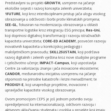
Predstavljeni su projekti
GROWTH
, usmjeren na jačanje
ekološke svijesti i razvoj koncepta zelenih univerziteta;
1FUTURE
, koji kroz interdisciplinarni pristup jača ulogu visokog
obrazovanja u održivosti i borbi protiv klimatskih promjena;
SEE-GL
, fokusiran na modernizaciju obrazovanja u oblasti
transportne logistike kroz integraciju ESG principa;
Res-Uni
,
koji doprinosi digitalnoj transformaciji i razvoju istraživačkih
kapaciteta univerziteta;
CORE-ED ACADEMY
, posvećen razvoju
inovativnih kapaciteta u korekcijskoj pedagogiji i
maloljetničkom pravosuđu;
SKILL2SUSTAIN
, koji podržava
razvoj digitalnih i zelenih vještina kroz nove studijske programe
i cjeloživotno učenje;
IMPACT-Campus
, koji uspostavlja
Centre za valorizaciju znanja i jača inovacione ekosisteme;
CANDOR
, međunarodnu inicijativu usmjerenu na jačanje
otpornosti na prirodne katastrofe i krizni menadžment; te
PRODIGY-E
, koji unapređuje projektne, inovacione i
upravljačke kapacitete visokog obrazovanja.
Ovom promocijom CEPS je još jednom potvrdio svoju
opredijeljenost ka internacionalizaciji, održivom razvoju i
aktivnom uključivanju studenata i osoblja u projekte koji imaju