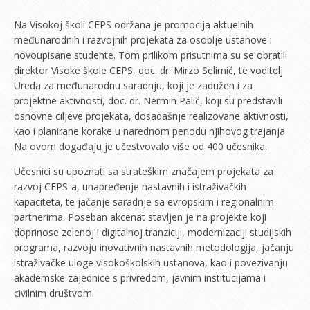
Na Visokoj školi CEPS održana je promocija aktuelnih
međunarodnih i razvojnih projekata za osoblje ustanove i
novoupisane studente. Tom prilikom prisutnima su se obratili
direktor Visoke škole CEPS, doc. dr. Mirzo Selimić, te voditelj
Ureda za međunarodnu saradnju, koji je zadužen i za
projektne aktivnosti, doc. dr. Nermin Palić, koji su predstavili
osnovne ciljeve projekata, dosadašnje realizovane aktivnosti,
kao i planirane korake u narednom periodu njihovog trajanja.
Na ovom događaju je učestvovalo više od 400 učesnika.
Učesnici su upoznati sa strateškim značajem projekata za
razvoj CEPS-a, unapređenje nastavnih i istraživačkih
kapaciteta, te jačanje saradnje sa evropskim i regionalnim
partnerima. Poseban akcenat stavljen je na projekte koji
doprinose zelenoj i digitalnoj tranziciji, modernizaciji studijskih
programa, razvoju inovativnih nastavnih metodologija, jačanju
istraživačke uloge visokoškolskih ustanova, kao i povezivanju
akademske zajednice s privredom, javnim institucijama i
civilnim društvom.