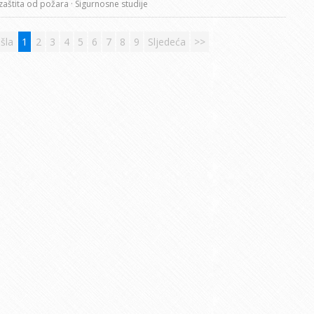
 zaštita od požara
· Sigurnosne studije
šla
1
2
3
4
5
6
7
8
9
Sljedeća
>>