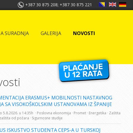
+387 30 875 208; +387 30 875 221
A SURADNJA
GALERIJA
NOVOSTI
osti
MENTACIJA ERASMUS+ MOBILNOSTI NASTAVNOG
JA SA VISOKOŠKOLSKIM USTANOVAMA IZ ŠPANIJE
o 5.8.2026. u 14:35h
· Poslovna ekonomija
· Promet
· Energetika
· Zaštita
 zaštita od požara
· Sigurnosne studije
US ISKUSTVO STUDENTA CEPS-A U TURSKOJ