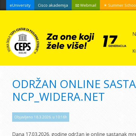
eUniversity
Cisco akademija
📧 Webmail
☀ Summer Schoo
N
K
ODRŽAN ONLINE SAST
NCP_WIDERA.NET
Objavljeno 18.3.2026. u 10:16h
Dana 17.03.2026. godine održan je online sastanak mr