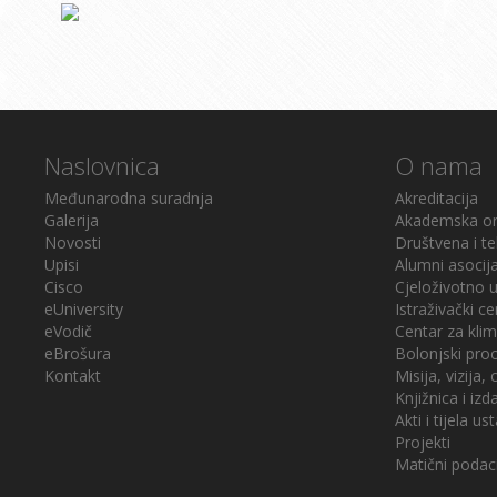
Naslovnica
O nama
Međunarodna suradnja
Akreditacija
Galerija
Akademska or
Novosti
Društvena i te
Upisi
Alumni asocija
Cisco
Cjeloživotno 
eUniversity
Istraživački ce
eVodič
Centar za klim
eBrošura
Bolonjski pro
Kontakt
Misija, vizija, c
Knjižnica i iz
Akti i tijela u
Projekti
Matični podac