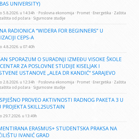
BAS UNIVERSITY)
o 5.8.2026. u 14:34h
· Poslovna ekonomija
· Promet
· Energetika
· Zaštita
 zaštita od požara
· Sigurnosne studije
NA RADIONICA “WIDERA FOR BEGINNERS” U
ZACIJI CEPS-A
o 4.8.2026. u 07:40h
SAN SPORAZUM O SURADNJI IZMEĐU VISOKE ŠKOLE
 CENTAR ZA POSLOVNE STUDIJE KISELJAK I
STVENE USTANOVE „ALEA DR KANDIĆ“ SARAJEVO
o 2.8.2026. u 12:34h
· Poslovna ekonomija
· Promet
· Energetika
· Zaštita
 zaštita od požara
· Sigurnosne studije
USPJEŠNO PROVEO AKTIVNOSTI RADNOG PAKETA 3 U
 PROJEKTA SKILL2SUSTAIN
o 29.7.2026. u 13:49h
MENTIRANA ERASMUS+ STUDENTSKA PRAKSA NA
ILIŠTU IVANIĆ GRAD