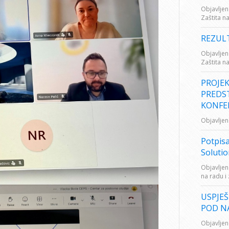
Objavljen
Zaštita n
REZUL
Objavljen
Zaštita n
PROJEK
PREDST
KONFER
Objavljen
Potpis
Solutio
Objavljen
na radu i
USPJE
POD N
Objavljen