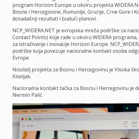
program Horizon Europe u okviru projekta WIDERA.NET
Bosne i Hercegovine, Rumunije, Gruzije, Crne Gore i K
dosadašnji rezultati i budući planovi.
NCP_WIDERA.NET je evropska mreža podrške za nacio
Contact Points) koje rade u okviru WIDERA programa, 
za istraživanje i inovacije Horizon Europe. NCP_WIDER
podrške koja povezuje nacionalne kontakt osobe od
Evrope.
Nositelj projekta za Bosnu i Hercegovinu je Visoka šk
Kiseljak.
Nacionalna kontakt tačka za Bosnu i Hercegovinu je doc.
Nermin Palić.