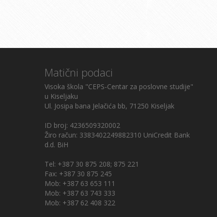
Matični podaci
Visoka škola "CEPS-Centar za poslovne studije"
u Kiseljaku
Ul. Josipa bana Jelačića bb, 71250 Kiseljak
ID broj: 4236509320002
Žiro račun: 3383402249882310 UniCredit Bank
d.d. BiH
Tel: +387 30 875 208; 875 221
Fax: +387 30 875 245
Mob: +387 63 653 111
Mob: +387 63 743 333
Mob: +387 62 408 322