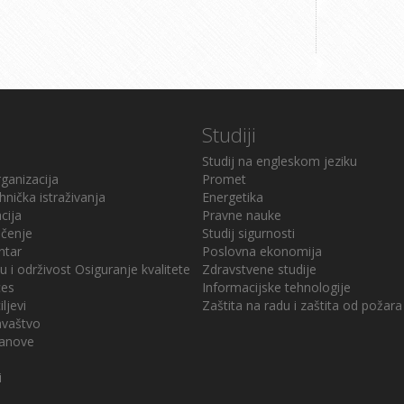
Studiji
Studij na engleskom jeziku
ganizacija
Promet
hnička istraživanja
Energetika
cija
Pravne nauke
učenje
Studij sigurnosti
ntar
Poslovna ekonomija
u i održivost
Osiguranje kvalitete
Zdravstvene studije
ces
Informacijske tehnologije
iljevi
Zaštita na radu i zaštita od požara
davaštvo
stanove
i