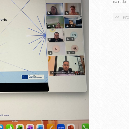
na radu i
<<
Pro