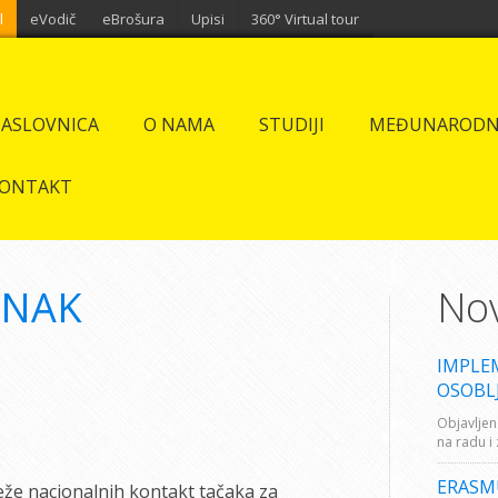
l
eVodič
eBrošura
Upisi
360° Virtual tour
ASLOVNICA
O NAMA
STUDIJI
MEĐUNARODN
ONTAKT
ANAK
Nov
IMPLE
OSOBL
Objavljen
na radu i
ERASM
eže nacionalnih kontakt tačaka za