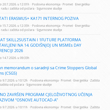
o 20.7.2026. u 12:01h
· Poslovna ekonomija
· Promet
· Energetika
·
a radu i zaštita od požara
· Sigurnosne studije
TATI ERASMUS+ KA171 INTERNOG POZIVA
o 15.7.2026. u 12:35h
· Poslovna ekonomija
· Promet
· Energetika
·
a radu i zaštita od požara
· Sigurnosne studije
AT SKILL2SUSTAIN I 1FUTURE PLATFORMA
AVLJENI NA 14. GODIŠNJOJ UN MSMEs DAY
ENCIJI 2026
o 14.7.2026. u 09:33h
an memorandum o saradnji sa Crime Stoppers Global
ns (CSGS)
o 9.7.2026. u 10:12h
· Poslovna ekonomija
· Promet
· Energetika
· Zaštita
 zaštita od požara
· Sigurnosne studije
ŠNO ZAVRŠEN PROGRAM CJELOŽIVOTNOG UČENJA
AZIVOM “OSNOVE AUTOCAD-A”
o 9.7.2026. u 10:11h
· Poslovna ekonomija
· Promet
· Energetika
· Zaštita