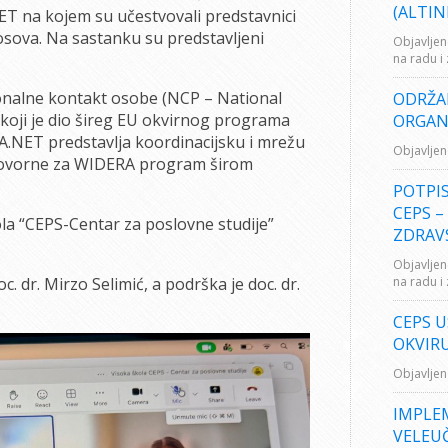
(ALTIN
 na kojem su učestvovali predstavnici
osova. Na sastanku su predstavljeni
Objavljen
na radu i
nalne kontakt osobe (NCP – National
ODRŽA
koji je dio šireg EU okvirnog programa
ORGANI
A.NET predstavlja koordinacijsku i mrežu
Objavljen
govorne za WIDERA program širom
POTPI
CEPS –
ola “CEPS-Centar za poslovne studije”
ZDRAV
Objavljen
 dr. Mirzo Selimić, a podrška je doc. dr.
na radu i
CEPS 
OKVIRU
Objavljen
IMPLE
VELEUČ