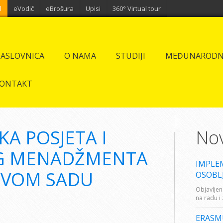
l
eVodič
eBrošura
Upisi
360° Virtual tour
ASLOVNICA
O NAMA
STUDIJI
MEĐUNARODN
ONTAKT
KA POSJETA I
Nov
OG MENADŽMENTA
IMPLE
OVOM SADU
OSOBL
Objavljen
na radu i
ERASM