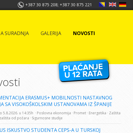
+387 30 875 208; +387 30 875 221
A SURADNJA
GALERIJA
NOVOSTI
osti
MENTACIJA ERASMUS+ MOBILNOSTI NASTAVNOG
JA SA VISOKOŠKOLSKIM USTANOVAMA IZ ŠPANIJE
o 5.8.2026. u 14:35h
· Poslovna ekonomija
· Promet
· Energetika
· Zaštita
 zaštita od požara
· Sigurnosne studije
US ISKUSTVO STUDENTA CEPS-A U TURSKOJ