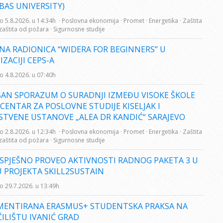
BAS UNIVERSITY)
o 5.8.2026. u 14:34h
· Poslovna ekonomija
· Promet
· Energetika
· Zaštita
 zaštita od požara
· Sigurnosne studije
NA RADIONICA “WIDERA FOR BEGINNERS” U
ZACIJI CEPS-A
o 4.8.2026. u 07:40h
SAN SPORAZUM O SURADNJI IZMEĐU VISOKE ŠKOLE
 CENTAR ZA POSLOVNE STUDIJE KISELJAK I
STVENE USTANOVE „ALEA DR KANDIĆ“ SARAJEVO
o 2.8.2026. u 12:34h
· Poslovna ekonomija
· Promet
· Energetika
· Zaštita
 zaštita od požara
· Sigurnosne studije
USPJEŠNO PROVEO AKTIVNOSTI RADNOG PAKETA 3 U
 PROJEKTA SKILL2SUSTAIN
o 29.7.2026. u 13:49h
MENTIRANA ERASMUS+ STUDENTSKA PRAKSA NA
ILIŠTU IVANIĆ GRAD