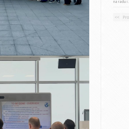
na radu i
<<
Pro