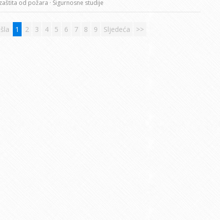
 zaštita od požara
· Sigurnosne studije
šla
1
2
3
4
5
6
7
8
9
Sljedeća
>>