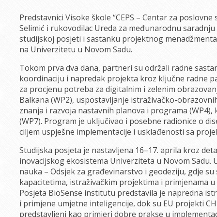
Predstavnici Visoke škole “CEPS – Centar za poslovne st
Selimić i rukovodilac Ureda za međunarodnu saradnju d
studijskoj posjeti i sastanku projektnog menadžmenta
na Univerzitetu u Novom Sadu.
Tokom prva dva dana, partneri su održali radne sasta
koordinaciju i napredak projekta kroz ključne radne p
za procjenu potreba za digitalnim i zelenim obrazov
Balkana (WP2), uspostavljanje istraživačko-obrazovnih
znanja i razvoja nastavnih planova i programa (WP4), ka
(WP7). Program je uključivao i posebne radionice o dise
ciljem uspješne implementacije i usklađenosti sa proje
Studijska posjeta je nastavljena 16–17. aprila kroz de
inovacijskog ekosistema Univerziteta u Novom Sadu. Uče
nauka – Odsjek za građevinarstvo i geodeziju, gdje su 
kapacitetima, istraživačkim projektima i primjenama u 
Posjeta BioSense institutu predstavila je napredna istr
i primjene umjetne inteligencije, dok su EU projekti C
predstavljeni kao primjeri dobre prakse u implementaci