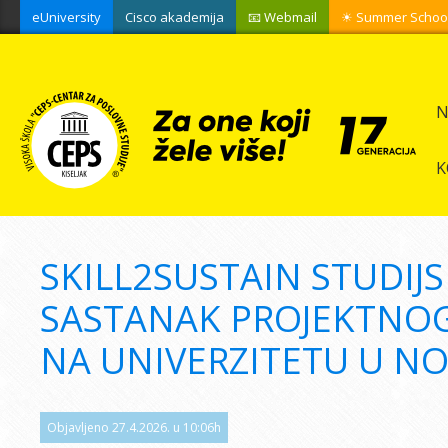
eUniversity
Cisco akademija
📧 Webmail
☀ Summer Schoo
N
K
SKILL2SUSTAIN STUDIJS
SASTANAK PROJEKTN
NA UNIVERZITETU U N
Objavljeno 27.4.2026. u 10:06h