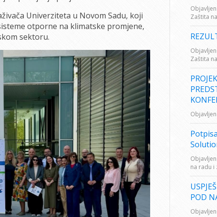
Objavljen
aživača Univerziteta u Novom Sadu, koji
Zaštita n
a, sisteme otporne na klimatske promjene,
REZUL
nskom sektoru.
Objavljen
Zaštita n
PROJEK
PREDST
KONFER
Objavljen
Potpis
Solutio
Objavljen
na radu i
USPJE
POD N
Objavljen