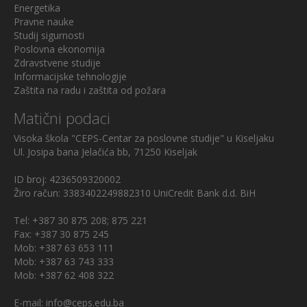
Energetika
Pravne nauke
Studij sigurnosti
Poslovna ekonomija
Zdravstvene studije
Informacijske tehnologije
Zaštita na radu i zaštita od požara
Matični podaci
Visoka škola "CEPS-Centar za poslovne studije" u Kiseljaku
Ul. Josipa bana Jelačića bb, 71250 Kiseljak
ID broj: 4236509320002
Žiro račun: 3383402249882310 UniCredit Bank d.d. BiH
Tel: +387 30 875 208; 875 221
Fax: +387 30 875 245
Mob: +387 63 653 111
Mob: +387 63 743 333
Mob: +387 62 408 322
E-mail: info@ceps.edu.ba