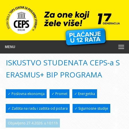
MENU
ISKUSTVO STUDENATA CEPS-a S
ERASMUS+ BIP PROGRAMA
✓ Poslovna ekonomija
✓ Promet
✓ Energetika
✓ Zaštita na radu i zaštita od požara
✓ Sigurnosne studije
Objavljeno 27.4.2026. u 10:11h