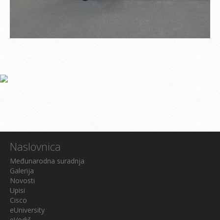
Naslovnica
Međunarodna suradnja
Galerija
Novosti
Upisi
Cisco
eUniversity
eVodič