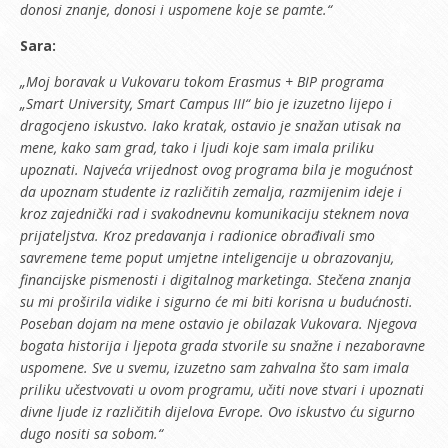
donosi znanje, donosi i uspomene koje se pamte.“
Sara:
„Moj boravak u Vukovaru tokom Erasmus + BIP programa
„Smart University, Smart Campus III“ bio je izuzetno lijepo i
dragocjeno iskustvo. Iako kratak, ostavio je snažan utisak na
mene, kako sam grad, tako i ljudi koje sam imala priliku
upoznati. Najveća vrijednost ovog programa bila je mogućnost
da upoznam studente iz različitih zemalja, razmijenim ideje i
kroz zajednički rad i svakodnevnu komunikaciju steknem nova
prijateljstva. Kroz predavanja i radionice obrađivali smo
savremene teme poput umjetne inteligencije u obrazovanju,
financijske pismenosti i digitalnog marketinga. Stečena znanja
su mi proširila vidike i sigurno će mi biti korisna u budućnosti.
Poseban dojam na mene ostavio je obilazak Vukovara. Njegova
bogata historija i ljepota grada stvorile su snažne i nezaboravne
uspomene. Sve u svemu, izuzetno sam zahvalna što sam imala
priliku učestvovati u ovom programu, učiti nove stvari i upoznati
divne ljude iz različitih dijelova Evrope. Ovo iskustvo ću sigurno
dugo nositi sa sobom.“