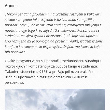
Armin:
„Tokom pet dana provedenih na Erasmus razmjeni u Vukovaru
stekao sam jedno jako vrijedno iskustvo. Imao sam priliku
upoznati nove ljude iz različitih sredina, razmijeniti mišljenja i
naučiti mnogo toga kroz zajedničke aktivnosti. Posebno mi se
svidjela atmosfera grada i otvorenost ljudi koje sam upoznao.
Ova razmjena mi je pomogla da proširim vidike, izađem iz zone
komfora i steknem nova prijateljstva. Definitivno iskustvo koje
bih ponovio.“
Ovakvi programi važni su jer potiču međunarodnu suradnju i
razvoj ključnih kompetencija za buduće karijere studenata.
Također, studentima
CEPS-a
pružaju priliku za praktično
učenje i upoznavanje različitih obrazovnih i kulturnih
perspektiva.