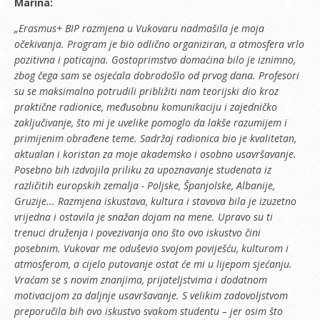
Marina:
„Erasmus+ BIP razmjena u Vukovaru nadmašila je moja
očekivanja. Program je bio odlično organiziran, a atmosfera vrlo
pozitivna i poticajna. Gostoprimstvo domaćina bilo je iznimno,
zbog čega sam se osjećala dobrodošlo od prvog dana. Profesori
su se maksimalno potrudili približiti nam teorijski dio kroz
praktične radionice, međusobnu komunikaciju i zajedničko
zaključivanje, što mi je uvelike pomoglo da lakše razumijem i
primijenim obrađene teme. Sadržaj radionica bio je kvalitetan,
aktualan i koristan za moje akademsko i osobno usavršavanje.
Posebno bih izdvojila priliku za upoznavanje studenata iz
različitih europskih zemalja - Poljske, Španjolske, Albanije,
Gruzije... Razmjena iskustava, kultura i stavova bila je izuzetno
vrijedna i ostavila je snažan dojam na mene. Upravo su ti
trenuci druženja i povezivanja ono što ovo iskustvo čini
posebnim. Vukovar me oduševio svojom poviješću, kulturom i
atmosferom, a cijelo putovanje ostat će mi u lijepom sjećanju.
Vraćam se s novim znanjima, prijateljstvima i dodatnom
motivacijom za daljnje usavršavanje. S velikim zadovoljstvom
preporučila bih ovo iskustvo svakom studentu – jer osim što