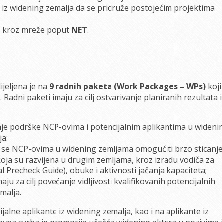
 iz widening zemalja da se pridruže postojećim projektima
e
kroz mreže poput
NET
.
jeljena je na
9 radnih paketa (Work Packages – WPs)
koji
a
. Radni paketi imaju za cilj ostvarivanje planiranih rezultata i
anje podrške NCP-ovima i potencijalnim aplikantima u wideni
ja:
e se NCP-ovima u widening zemljama omogućiti brzo sticanj
oja su razvijena u drugim zemljama, kroz izradu vodiča za
l Precheck Guide), obuke i aktivnosti jačanja kapaciteta;
aju za cilj povećanje vidljivosti kvalifikovanih potencijalnih
malja.
alne aplikante iz widening zemalja, kao i na aplikante iz
avna svrha je promocija učešća widening aktera u pozivima 