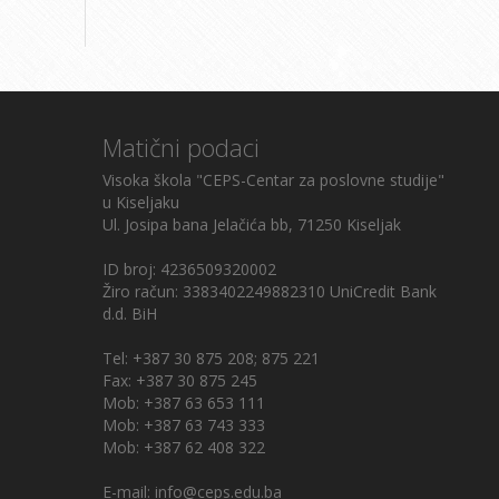
Matični podaci
Visoka škola "CEPS-Centar za poslovne studije"
u Kiseljaku
Ul. Josipa bana Jelačića bb, 71250 Kiseljak
ID broj: 4236509320002
Žiro račun: 3383402249882310 UniCredit Bank
d.d. BiH
Tel: +387 30 875 208; 875 221
Fax: +387 30 875 245
Mob: +387 63 653 111
Mob: +387 63 743 333
Mob: +387 62 408 322
E-mail: info@ceps.edu.ba