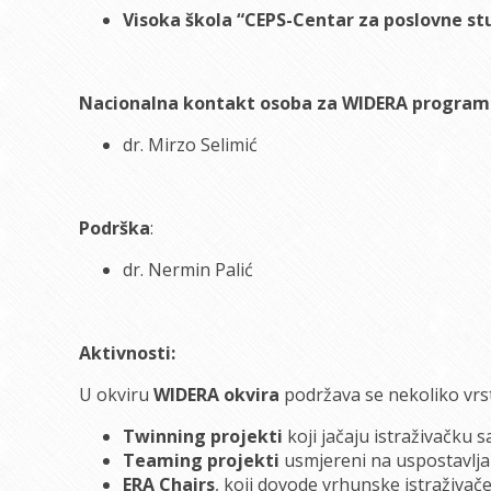
Visoka škola “CEPS-Centar za poslovne stu
Nacionalna kontakt osoba za WIDERA program 
dr. Mirzo Selimić
Podrška
:
dr. Nermin Palić
Aktivnosti:
U okviru
WIDERA okvira
podržava se nekoliko vrst
Twinning projekti
koji jačaju istraživačku s
Teaming projekti
usmjereni na uspostavljan
ERA Chairs
, koji dovode vrhunske istraživače