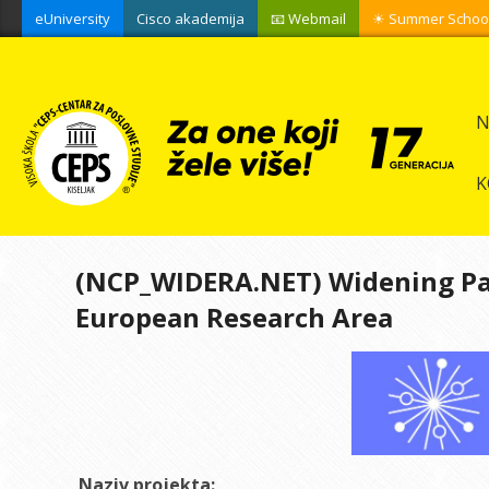
eUniversity
Cisco akademija
📧 Webmail
☀ Summer Schoo
N
K
(NCP_WIDERA.NET) Widening Par
European Research Area
Naziv projekta: