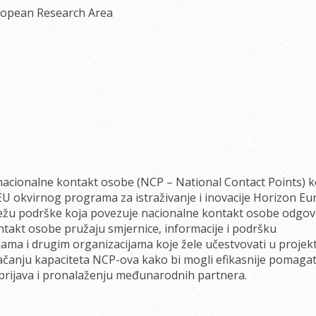
ropean Research Area
cionalne kontakt osobe (NCP – National Contact Points) k
EU okvirnog programa za istraživanje i inovacije Horizon Eu
ežu podrške koja povezuje nacionalne kontakt osobe odgo
akt osobe pružaju smjernice, informacije i podršku
ijama i drugim organizacijama koje žele učestvovati u projek
čanju kapaciteta NCP-ova kako bi mogli efikasnije pomagat
 prijava i pronalaženju međunarodnih partnera.