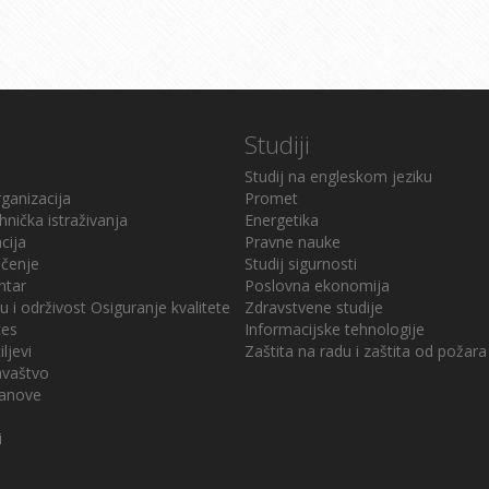
Studiji
Studij na engleskom jeziku
ganizacija
Promet
hnička istraživanja
Energetika
cija
Pravne nauke
učenje
Studij sigurnosti
ntar
Poslovna ekonomija
u i održivost
Osiguranje kvalitete
Zdravstvene studije
ces
Informacijske tehnologije
iljevi
Zaštita na radu i zaštita od požara
davaštvo
stanove
i