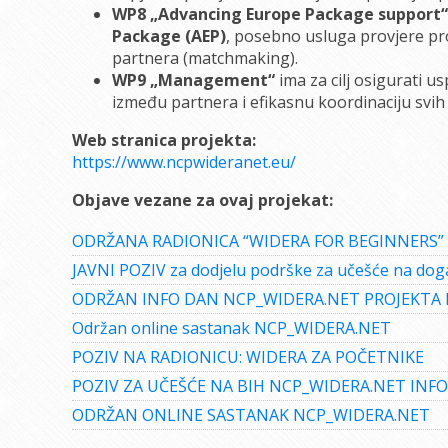
WP8 „Advancing Europe Package support“
Package (AEP)
, posebno usluga provjere pro
partnera (matchmaking).
WP9 „Management“
ima za cilj osigurati u
između partnera i efikasnu koordinaciju svih 
Web stranica projekta:
https://www.ncpwideranet.eu/
Objave vezane za ovaj projekat:
ODRŽANA RADIONICA “WIDERA FOR BEGINNERS” 
JAVNI POZIV za dodjelu podrške za učešće na do
ODRŽAN INFO DAN NCP_WIDERA.NET PROJEKTA 
Održan online sastanak NCP_WIDERA.NET
POZIV NA RADIONICU: WIDERA ZA POČETNIKE
POZIV ZA UČEŠĆE NA BIH NCP_WIDERA.NET INFO
ODRŽAN ONLINE SASTANAK NCP_WIDERA.NET