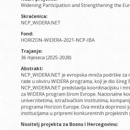
Widening Participation and Strengthening the Eu
Skraćenica:
NCP_WIDERA.NET
Fond:
HORIZON-WIDERA-2021-NCP-IBA
Trajanje:
36 mjeseca (2025-2028)
Abstrakt:
NCP_WIDERA.NET je evropska mreža podrške za na
rade u okviru WIDERA programa, koji je dio šireg 
NCP_WIDERA.NET predstavlja koordinacijsku i mr
za WIDERA program širom Evrope. Nacionalne kont
univerzitetima, istraživačkim institutima, kompan
programa Horizon Europe. Ova mreža doprinosi ja
institucijama u pripremi konkurentnih projektnih
Nositelj projekta za Bosnu i Hercegovinu: