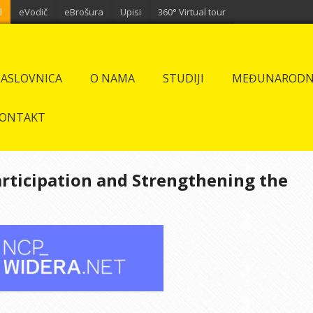
l
eVodič
eBrošura
Upisi
360° Virtual tour
ASLOVNICA
O NAMA
STUDIJI
MEĐUNARODN
ONTAKT
ticipation and Strengthening the