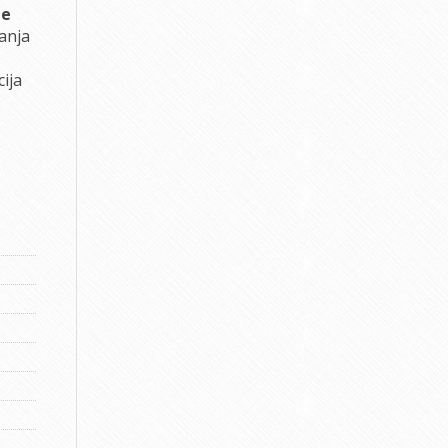
pe
anja
ija