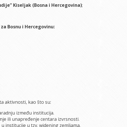
dije” Kiseljak (Bosna i Hercegovina)
;
za Bosnu i Hercegovinu:
a aktivnosti, kao što su:
aradnju između institucija.
je ili unapređenje centara izvrsnosti.
 u institucije u tzv. widening zemljama.