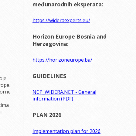
međunarodnih eksperata:
https://wideraexperts.eu/
Horizon Europe Bosnia and
Herzegovina:
https://horizoneurope.ba/
GUIDELINES
oje
rope.
vorne
NCP_WIDERA.NET - General
information (PDF)
tima
i
PLAN 2026
Implementation plan for 2026