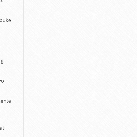
obuke
og
vo
nente
ati