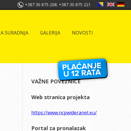
+387 30 875 208; +387 30 875 221
A SURADNJA
GALERIJA
NOVOSTI
VAŽNE POVEZNICE
Web stranica projekta
https://www.ncpwideranet.eu/
Portal za pronalazak