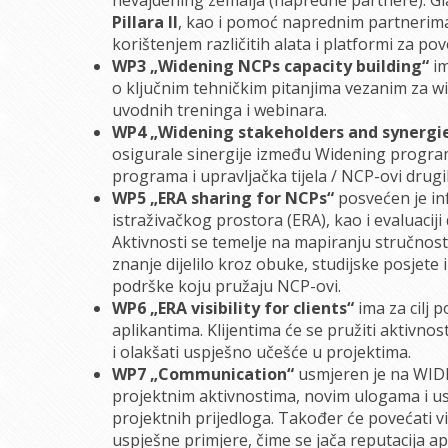
Pillara II
, kao i pomoć naprednim partnerima 
korištenjem različitih alata i platformi za po
WP3 „Widening NCPs capacity building“
im
o ključnim tehničkim pitanjima vezanim za 
uvodnih treninga i webinara.
WP4 „Widening stakeholders and synergi
osigurale sinergije između Widening programa 
programa i upravljačka tijela / NCP-ovi dru
WP5 „ERA sharing for NCPs“
posvećen je in
istraživačkog prostora (ERA), kao i evaluaci
Aktivnosti se temelje na mapiranju stručnost
znanje dijelilo kroz obuke, studijske posjete i
podrške koju pružaju NCP-ovi.
WP6 „ERA visibility for clients“
ima za cilj 
aplikantima. Klijentima će se pružiti aktivno
i olakšati uspješno učešće u projektima.
WP7 „Communication“
usmjeren je na WIDER
projektnim aktivnostima, novim ulogama i u
projektnih prijedloga. Također će povećati 
uspješne primjere, čime se jača reputacija ap