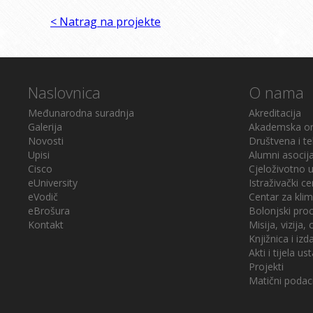
< Natrag na projekte
Naslovnica
O nama
Međunarodna suradnja
Akreditacija
Galerija
Akademska or
Novosti
Društvena i te
Upisi
Alumni asocija
Cisco
Cjeloživotno 
eUniversity
Istraživački ce
eVodič
Centar za klim
eBrošura
Bolonjski pro
Kontakt
Misija, vizija, c
Knjižnica i iz
Akti i tijela u
Projekti
Matični podac