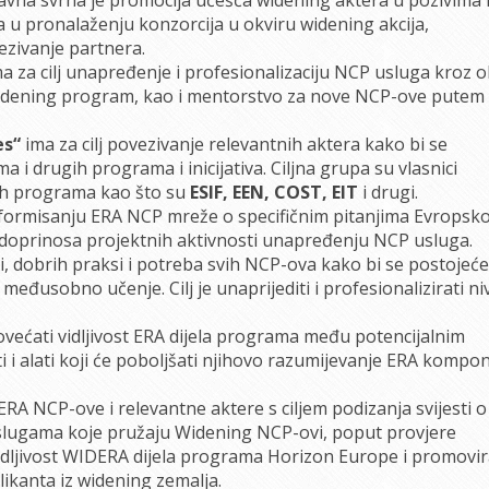
u pronalaženju konzorcija u okviru widening akcija,
vezivanje partnera.
a za cilj unapređenje i profesionalizaciju NCP usluga kroz 
widening program, kao i mentorstvo za nove NCP-ove putem
es“
ima za cilj povezivanje relevantnih aktera kako bi se
i drugih programa i inicijativa. Ciljna grupa su vlasnici
gih programa kao što su
ESIF, EEN, COST, EIT
i drugi.
formisanju ERA NCP mreže o specifičnim pitanjima Evropsk
ji doprinosa projektnih aktivnosti unapređenju NCP usluga.
i, dobrih praksi i potreba svih NCP-ova kako bi se postojeće
 međusobno učenje. Cilj je unaprijediti i profesionalizirati ni
povećati vidljivost ERA dijela programa među potencijalnim
sti i alati koji će poboljšati njihovo razumijevanje ERA kompo
A NCP-ove i relevantne aktere s ciljem podizanja svijesti o
slugama koje pružaju Widening NCP-ovi, poput provjere
vidljivost WIDERA dijela programa Horizon Europe i promovir
likanta iz widening zemalja.