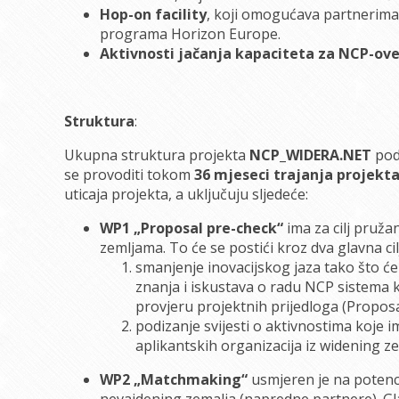
Hop-on facility
, koji omogućava partnerima
programa Horizon Europe.
Aktivnosti jačanja kapaciteta za NCP-ov
Struktura
:
Ukupna struktura projekta
NCP_WIDERA.NET
podi
se provoditi tokom
36 mjeseci trajanja projekt
uticaja projekta, a uključuju sljedeće:
WP1 „Proposal pre-check“
ima za cilj pruž
zemljama. To će se postići kroz dva glavna cil
smanjenje inovacijskog jaza tako što ć
znanja i iskustava o radu NCP sistema k
provjeru projektnih prijedloga (Proposa
podizanje svijesti o aktivnostima koje im
aplikantskih organizacija iz widening ze
WP2 „Matchmaking“
usmjeren je na potencij
nevajdening zemalja (napredne partnere). Gl