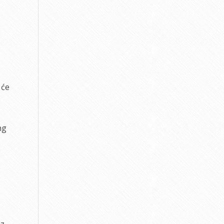
 će
ng
e
iz