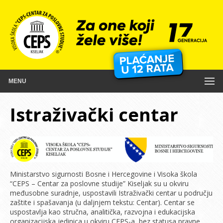
MENU
Istraživački centar
Ministarstvo sigurnosti Bosne i Hercegovine i Visoka škola
“CEPS – Centar za poslovne studije” Kiseljak su u okviru
međusobne suradnje, uspostavili Istraživački centar u području
zaštite i spašavanja (u daljnjem tekstu: Centar). Centar se
uspostavlja kao stručna, analitička, razvojna i edukacijska
organizacijska jedinica u okviru CEPS-a, bez statusa pravne