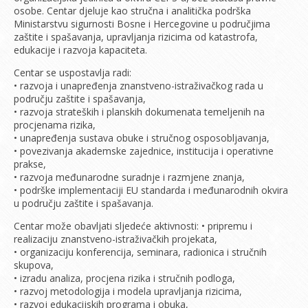
osobe. Centar djeluje kao stručna i analitička podrška
Ministarstvu sigurnosti Bosne i Hercegovine u područjima
zaštite i spašavanja, upravljanja rizicima od katastrofa,
edukacije i razvoja kapaciteta.
Centar se uspostavlja radi:
• razvoja i unapređenja znanstveno-istraživačkog rada u
području zaštite i spašavanja,
• razvoja strateških i planskih dokumenata temeljenih na
procjenama rizika,
• unapređenja sustava obuke i stručnog osposobljavanja,
• povezivanja akademske zajednice, institucija i operativne
prakse,
• razvoja međunarodne suradnje i razmjene znanja,
• podrške implementaciji EU standarda i međunarodnih okvira
u području zaštite i spašavanja.
Centar može obavljati sljedeće aktivnosti: • pripremu i
realizaciju znanstveno-istraživačkih projekata,
• organizaciju konferencija, seminara, radionica i stručnih
skupova,
• izradu analiza, procjena rizika i stručnih podloga,
• razvoj metodologija i modela upravljanja rizicima,
• razvoj edukacijskih programa i obuka,