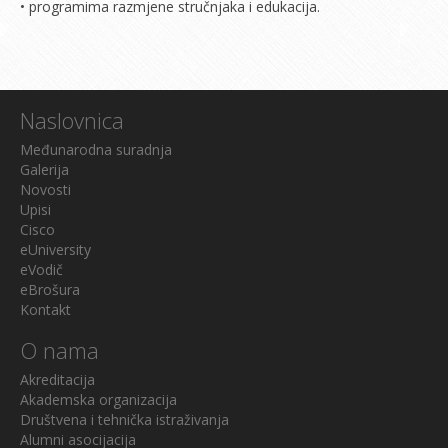
• programima razmjene stručnjaka i edukacija.
Naslovnica
Međunarodna suradnja
Galerija
Novosti
Upisi
Cisco
eUniversity
eVodič
eBrošura
Kontakt
O nama
Akreditacija
Akademska organizacija
Društvena i tehnička istraživanja
Alumni asocijacija