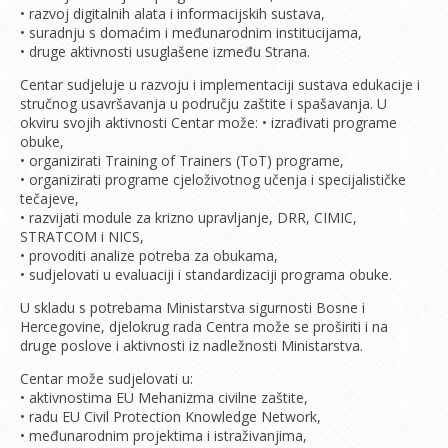
• razvoj digitalnih alata i informacijskih sustava,
• suradnju s domaćim i međunarodnim institucijama,
• druge aktivnosti usuglašene između Strana.
Centar sudjeluje u razvoju i implementaciji sustava edukacije i
stručnog usavršavanja u području zaštite i spašavanja. U
okviru svojih aktivnosti Centar može: • izrađivati programe
obuke,
• organizirati Training of Trainers (ToT) programe,
• organizirati programe cjeloživotnog učenja i specijalističke
tečajeve,
• razvijati module za krizno upravljanje, DRR, CIMIC,
STRATCOM i NICS,
• provoditi analize potreba za obukama,
• sudjelovati u evaluaciji i standardizaciji programa obuke.
U skladu s potrebama Ministarstva sigurnosti Bosne i
Hercegovine, djelokrug rada Centra može se proširiti i na
druge poslove i aktivnosti iz nadležnosti Ministarstva.
Centar može sudjelovati u:
• aktivnostima EU Mehanizma civilne zaštite,
• radu EU Civil Protection Knowledge Network,
• međunarodnim projektima i istraživanjima,